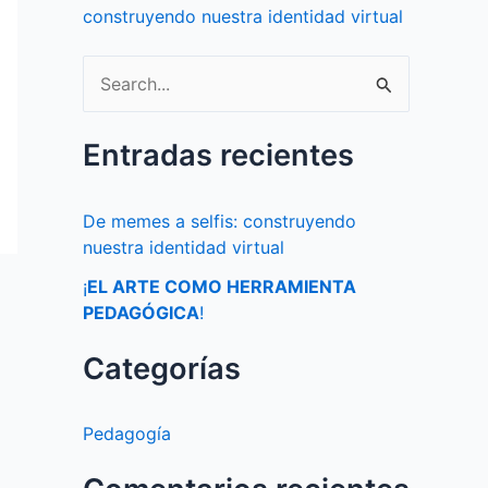
construyendo nuestra identidad virtual
B
u
Entradas recientes
s
c
De memes a selfis: construyendo
a
nuestra identidad virtual
r
¡
EL ARTE COMO HERRAMIENTA
p
PEDAGÓGICA
!
o
Categorías
r
:
Pedagogía