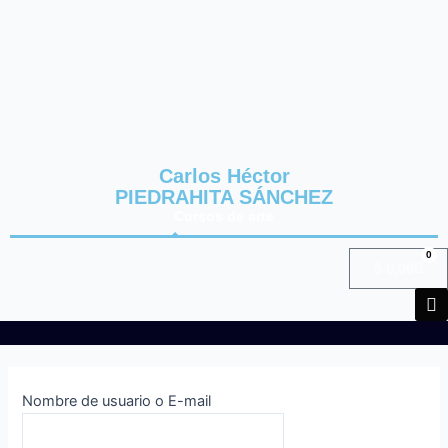
Ir
al
contenido
Carlos Héctor
PIEDRAHITA SÁNCHEZ
Cursos de arte
0
Cart
$
0,00
Nombre de usuario o E-mail