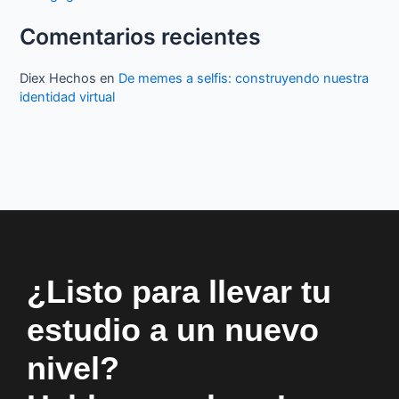
:
Comentarios recientes
Diex Hechos
en
De memes a selfis: construyendo nuestra
identidad virtual
¿Listo para llevar tu
estudio a un nuevo
nivel?