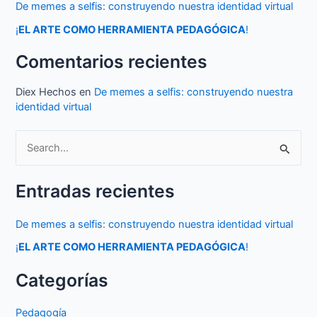
De memes a selfis: construyendo nuestra identidad virtual
¡
EL ARTE COMO HERRAMIENTA PEDAGÓGICA
!
Comentarios recientes
Diex Hechos
en
De memes a selfis: construyendo nuestra
identidad virtual
B
u
Entradas recientes
s
c
De memes a selfis: construyendo nuestra identidad virtual
a
¡
EL ARTE COMO HERRAMIENTA PEDAGÓGICA
!
r
p
Categorías
o
Pedagogía
r